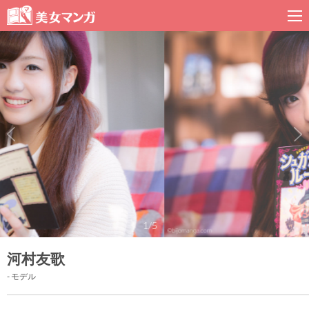
1/5
河村友歌
- モデル