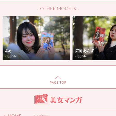
- OTHER MODELS -
みか
広岡 あんず
- モデル
- モデル
HOME
- トップページ