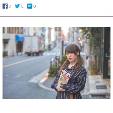
0
0
0