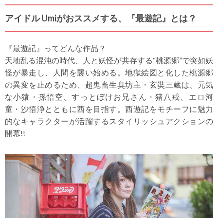
アイドル Umiがおススメする、『最遊記』とは？
『最遊記』ってどんな作品？
天地乱る混沌の時代、人と妖怪が共存する“桃源郷”で突如妖
怪が暴走し、人間を襲い始める。地獄絵図と化した桃源郷
の異変を止めるため、超鬼畜生臭坊主・玄奘三蔵は、元気
な小猿・孫悟空、すっとぼけお兄さん・猪八戒、エロ河
童・沙悟浄とともに西を目指す。西遊記をモチーフに魅力
的なキャラクターが活躍するスタイリッシュアクションの
開幕!!