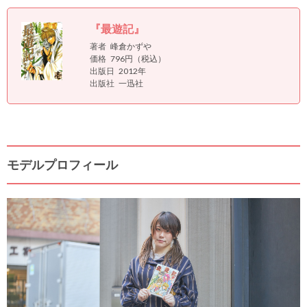
『最遊記』
著者
峰倉かずや
価格
796円（税込）
出版日
2012年
出版社
一迅社
モデルプロフィール