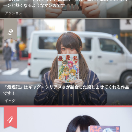
ーンと熱くなるようなマンガです
- アクション
『最遊記』はギャグ＋シリアスさが融合した楽しませてくれる作品
です！
CONTACT
- ギャグ
- 未分類