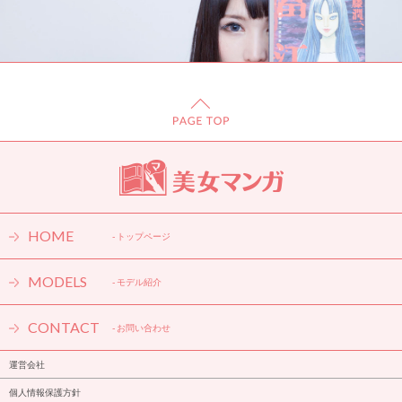
「男がここまで狂うともはや気持ちいい」。カリスマコスレイヤー
＆シンガー・るしゃが語るホラー漫画『富江』の狂気感 ※第1話立
ち読み付き！
- ミステリー・ホラー
HOME
- トップページ
MODELS
- モデル紹介
CONTACT
- お問い合わせ
運営会社
個人情報保護方針
『きのう何食べた？』はレシピ本をも超越した一家に一冊の必須本