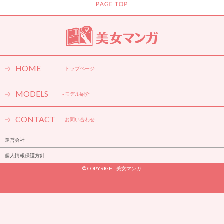
＆シンガー・るしゃが語るホラー漫画『富江』の狂気感 ※第1話立
ち読み付き！
- ミステリー・ホラー
HOME
- トップページ
MODELS
- モデル紹介
CONTACT
- お問い合わせ
運営会社
個人情報保護方針
懐かしのギャグマンガ『魔法陣グルグル』の好きなキャラ&迷言ラ
ンキングを今更発表する。
© COPYRIGHT 美女マンガ
- ギャグ