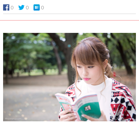
0
0
0