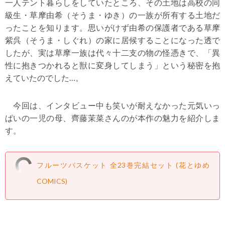
一人テント暮らしをしていたところ、その土地は高校の同
級生・草摩由希（そうま・ゆき）の一族が所有する土地だ
ったことを知ります。思いがけず由希の保護者である草摩
紫呉（そうま・しぐれ）の家に居候することになった透で
したが、実は草摩一族は代々十二支の物の怪憑きで、「異
性に抱きつかれると獣に変身してしまう」という秘密を抱
えていたのでした…。
今回は、インタビュー中も笑いが耐えなかった元気いっ
ぱいの一児の母、齊藤茉菜さんのが本作の魅力を紹介しま
す。
フルーツバスケット 全23巻完結セット (花とゆめ
COMICS)