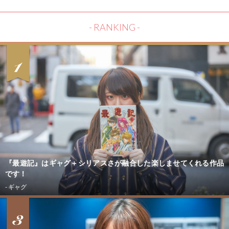
- RANKING -
『最遊記』はギャグ＋シリアスさが融合した楽しませてくれる作品
です！
CONTACT
- ギャグ
- 未分類