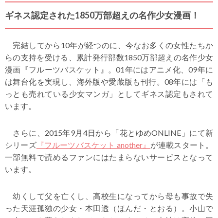
ギネス認定された1850万部超えの名作少女漫画！
完結してから10年が経つのに、今なお多くの女性たちか
らの支持を受ける、累計発行部数1850万部超えの名作少女
漫画『フルーツバスケット』。01年にはアニメ化、09年に
は舞台化を実現し、海外版や愛蔵版も刊行。08年には「も
っとも売れている少女マンガ」としてギネス認定もされて
います。
さらに、2015年9月4日から「花とゆめONLINE」にて新
シリーズ
『フルーツバスケット another』
が連載スタート。
一部無料で読めるファンにはたまらないサービスとなって
います。
幼くして父を亡くし、高校生になってから母も事故で失
った天涯孤独の少女・本田透（ほんだ・とおる）。小山で