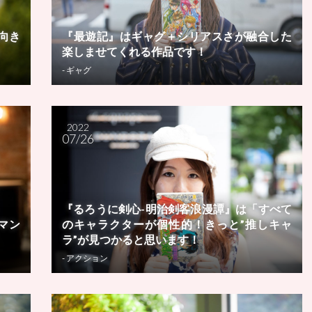
向き
『最遊記』はギャグ＋シリアスさが融合した
！
楽しませてくれる作品です！
- ギャグ
2022
07/26
『るろうに剣心-明治剣客浪漫譚』は「すべて
マン
のキャラクターが個性的！きっと”推しキャ
ラ”が見つかると思います！
- アクション