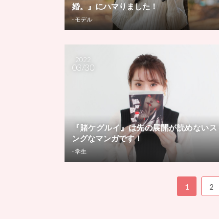
婚。』にハマりました！
- モデル
2022
03/30
『賭ケグルイ』は先の展開が読めないス
ングなマンガです！
- 学生
1
2