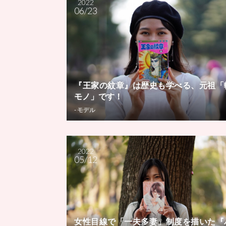
2022
06/23
『王家の紋章』は歴史も学べる、元祖「
モノ」です！
- モデル
2022
05/12
女性目線で「一夫多妻」制度を描いた『