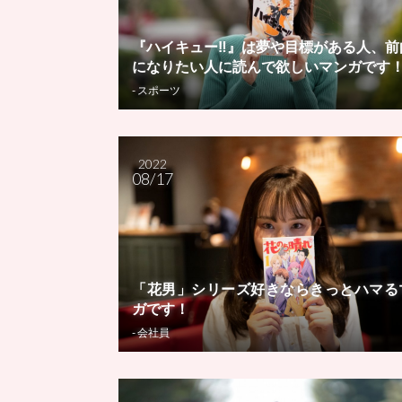
『ハイキュー‼︎』は夢や目標がある人、前
になりたい人に読んで欲しいマンガです
- スポーツ
2022
08/17
「花男」シリーズ好きならきっとハマる
ガです！
- 会社員