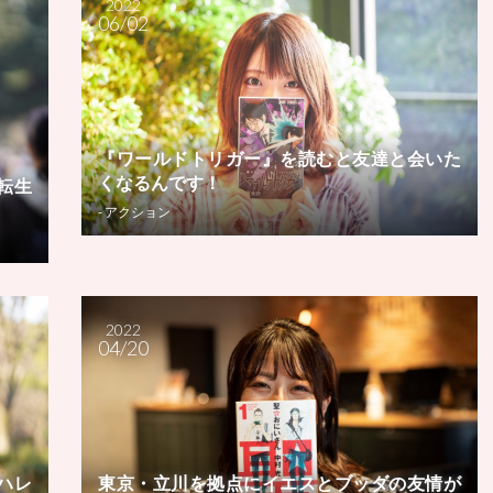
2022
06/02
『ワールドトリガー』を読むと友達と会いた
くなるんです！
転生
- アクション
2022
04/20
ハレ
東京・立川を拠点にイエスとブッダの友情が