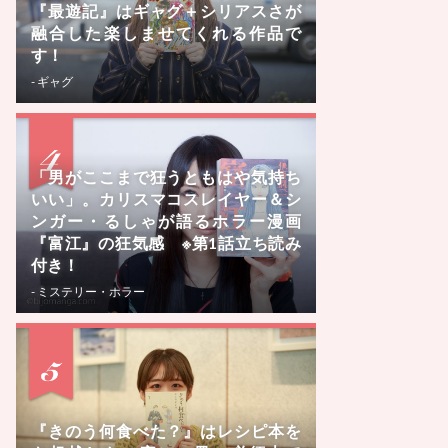
『最遊記』はギャグ＋シリアスさが
融合した楽しませてくれる作品で
す！
- ギャグ
「男がここまで狂うともはや気持ち
いい」。カリスマコスレイヤー＆シ
ンガー・るしゃが語るホラー漫画
『富江』の狂気感 ※第1話立ち読み
付き！
- ミステリー・ホラー
『きのう何食べた？』はレシピ本を