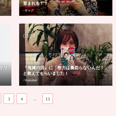
育まれる！？
- ギャグ
2022
03/24
リリ
『鬼滅の刃』に「努力は裏切らないんだ！」
と教えてもらいました！
- Youtuber
…
3
4
13