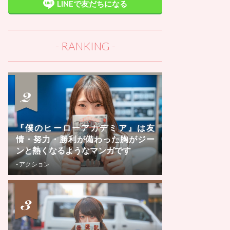
LINEで友だちになる
- RANKING -
CONTACT
- 未分類
『僕のヒーローアカデミア』は友
情・努力・勝利が備わった胸がジー
ンと熱くなるようなマンガです
- アクション