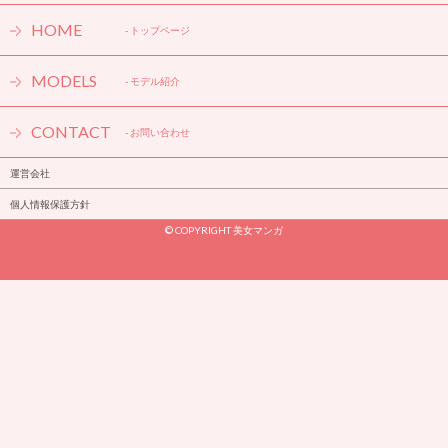
HOME
- トップページ
MODELS
- モデル紹介
CONTACT
- お問い合わせ
運営会社
個人情報保護方針
『きのう何食べた？』はレシピ本をも超越した一家に一冊の必須本
です！
© COPYRIGHT 美女マンガ
- ヒューマンドラマ