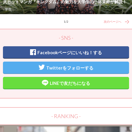
大ヒットマンガ『キングダム』の魅力を大学生の小林茉鈴が解説！
- 学生
1/2
次のページへ
- SNS -
Facebookページにいいね！する
Twitterをフォローする
LINEで友だちになる
- RANKING -
CONTACT
- 未分類