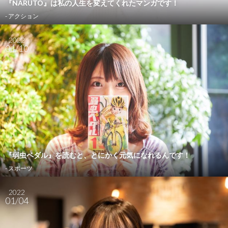
『NARUTO』は私の人生を変えてくれたマンガです！
- アクション
2022
01/10
『弱虫ペダル』を読むと、とにかく元気になれるんです！
- スポーツ
2022
01/04