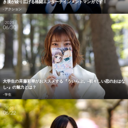
き漢が繰り広げる格闘エンターテインメントマンガです！
- アクション
2021
06/30
大学生の斉藤彩華がおススメする『ういらぶ。‐初々しい恋のおはな
し‐』の魅力とは？
- 学生
2021
06/22