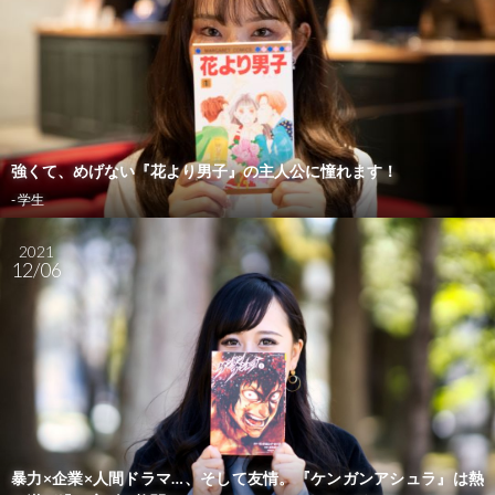
強くて、めげない『花より男子』の主人公に憧れます！
- 学生
2021
12/06
暴力×企業×人間ドラマ…、そして友情。『ケンガンアシュラ』は熱