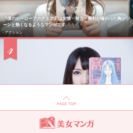
『僕のヒーローアカデミア』は友情・努力・勝利が備わった胸がジ
ーンと熱くなるようなマンガです
- アクション
「男がここまで狂うともはや気持ちいい」。カリスマコスレイヤー
＆シンガー・るしゃが語るホラー漫画『富江』の狂気感 ※第1話立
ち読み付き！
- ミステリー・ホラー