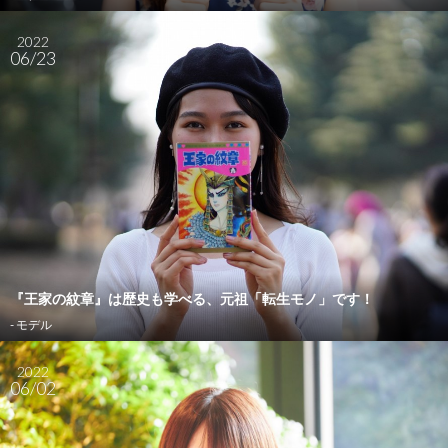
2022
06/23
『王家の紋章』は歴史も学べる、元祖「転生モノ」です！
- モデル
2022
06/02