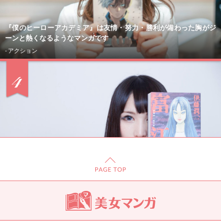
『僕のヒーローアカデミア』は友情・努力・勝利が備わった胸がジ
ーンと熱くなるようなマンガです
- アクション
「男がここまで狂うともはや気持ちいい」。カリスマコスレイヤー
＆シンガー・るしゃが語るホラー漫画『富江』の狂気感 ※第1話立
ち読み付き！
- ミステリー・ホラー