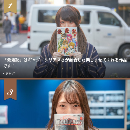
『最遊記』はギャグ＋シリアスさが融合した楽しませてくれる作品
です！
CONTACT
- ギャグ
- 未分類