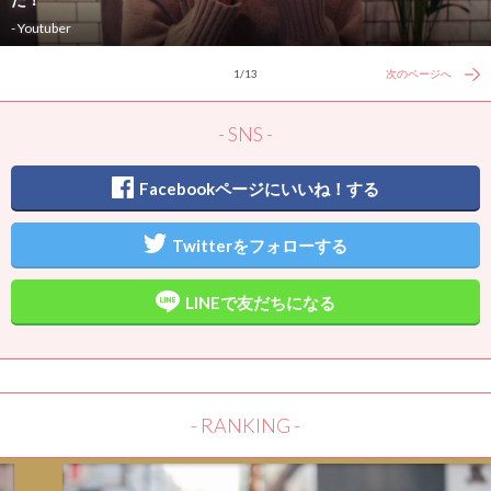
- Youtuber
1/13
次のページへ
- SNS -
Facebookページにいいね！する
Twitterをフォローする
LINEで友だちになる
- RANKING -