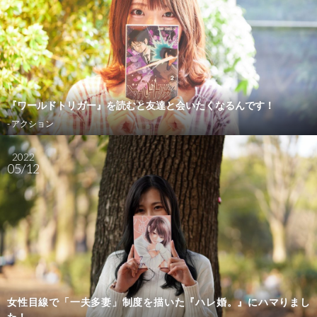
『ワールドトリガー』を読むと友達と会いたくなるんです！
- アクション
2022
05/12
女性目線で「一夫多妻」制度を描いた『ハレ婚。』にハマりまし
た！