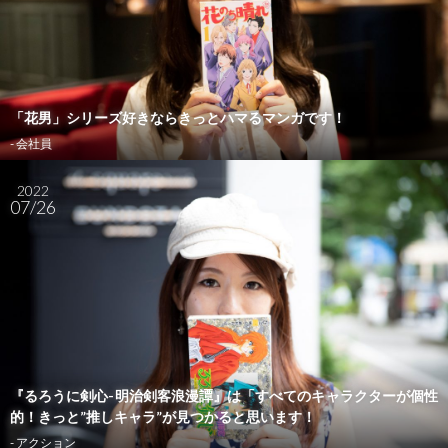
「花男」シリーズ好きならきっとハマるマンガです！
- 会社員
2022
07/26
『るろうに剣心-明治剣客浪漫譚』は「すべてのキャラクターが個性
的！きっと”推しキャラ”が見つかると思います！
- アクション