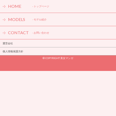
HOME
- トップページ
MODELS
- モデル紹介
CONTACT
- お問い合わせ
運営会社
個人情報保護方針
懐かしのギャグマンガ『魔法陣グルグル』の好きなキャラ&迷言ラ
ンキングを今更発表する。
© COPYRIGHT 美女マンガ
- ギャグ