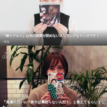
『賭ケグルイ』は先の展開が読めないスリリングなマンガです！
- 学生
2022
03/24
『鬼滅の刃』に「努力は裏切らないんだ！」と教えてもらいまし
た！